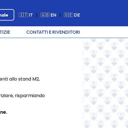
nale
🇮🇹 IT
|
🇬🇧 EN
|
🇩🇪 DE
TIZIE
CONTATTI E RIVENDITORI
nti allo stand M2,
iziare, risparmiando
ane.