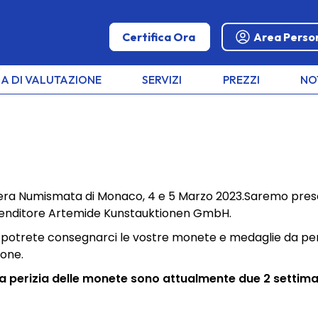
Certifica Ora
Area Perso
A DI VALUTAZIONE
SERVIZI
PREZZI
NO
fiera Numismata di Monaco, 4 e 5 Marzo 2023.Saremo prese
2023, vi
venditore
Artemide Kunstauktionen GmbH
.
mata di Monaco
 potrete consegnarci le vostre monete e medaglie da per
ione.
 la perizia delle monete sono attualmente due 2 settim