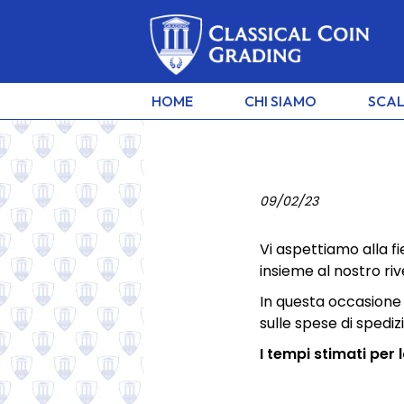
HOME
CHI SIAMO
SCAL
NUMISMATA 2023
09/02/23
Vi aspettiamo alla 
Sabato 4 e domenica 5 marzo 
insieme al nostro ri
aspettiamo alla fiera Numis
In questa occasione
di Baviera!
sulle spese di spediz
I tempi stimati per