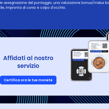
ale assegnazione del punteggio, una valutazione bonus/malus ba
tile, impronta di conio e colpo d'occhio.
Affidati al nostro
servizio
Certifica ora le tue monete