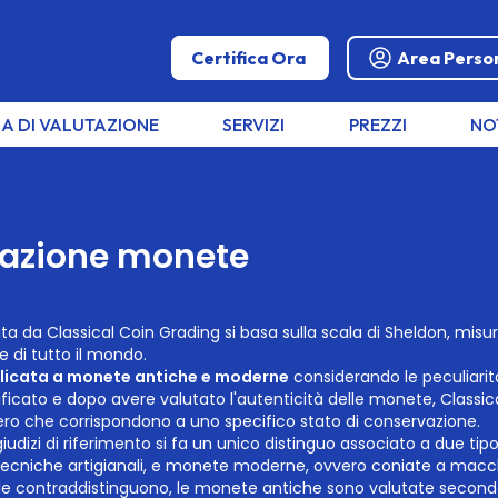
Certifica Ora
Area Perso
A DI VALUTAZIONE
SERVIZI
PREZZI
NO
tazione monete
ta da Classical Coin Grading si basa sulla
scala di Sheldon
, misur
 di tutto il mondo.
licata a monete antiche e moderne
considerando le peculiarità
ificato e dopo avere valutato l'autenticità delle monete, Classic
o che corrispondono a uno specifico stato di conservazione.
 giudizi di riferimento si fa un unico distinguo associato a due t
ecniche artigianali, e monete moderne, ovvero coniate a macchi
 le contraddistinguono, le monete antiche sono valutate secon