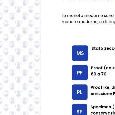
Le monete moderne sono con
monete moderne, si distingu
Stato zecc
MS
Proof (ediz
PF
60 a 70
Prooflike. 
PL
emissione P
Specimen (P
SP
conservazi