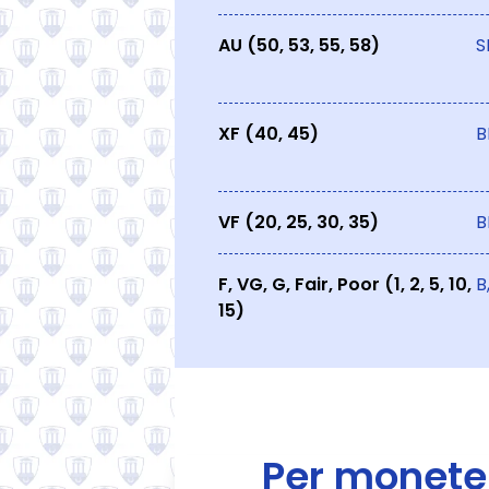
AU (50, 53, 55, 58)
S
XF (40, 45)
B
VF (20, 25, 30, 35)
B
F, VG, G, Fair, Poor (1, 2, 5, 10,
B
15)
Per monet