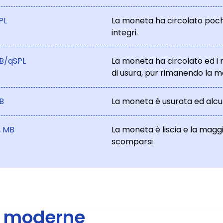
PL
La moneta ha circolato pochis
integri.
B/qSPL
La moneta ha circolato ed i 
di usura, pur rimanendo la 
B
La moneta è usurata ed alcun
, MB
La moneta è liscia e la maggi
scomparsi
e moderne