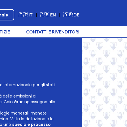
nale
🇮🇹 IT
|
🇬🇧 EN
|
🇩🇪 DE
TIZIE
CONTATTI E RIVENDITORI
a internazionale per gli stati
 delle emissioni di
al Coin Grading assegna alla
ipologie monetali: monete
na. Vista la datazione e le
do uno
speciale processo