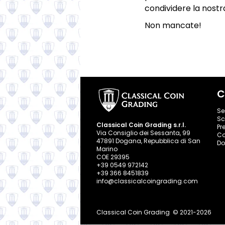
condividere la nostra
Non mancate!
C
Se
Sc
Classical Coin Grading s.r.l.
Pre
Via Consiglio dei Sessanta, 99
Co
47891 Dogana, Repubblica di San
Do
Marino
COE 29395
+39 0549 972142
+39 366 8451839
info@classicalcoingrading.com
Classical Coin Grading
© 2021-2026