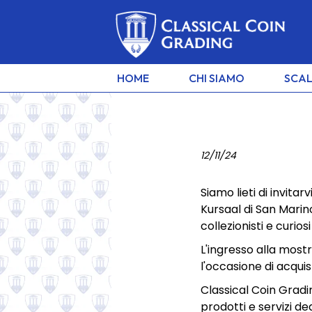
HOME
CHI SIAMO
SCAL
CONVEGNO NUMIS
12/11/24
DI SAN MARINO
Siamo lieti di invita
Kursaal di San Marin
collezionisti e curi
Esplora il mondo della numism
aspettiamo a San Marino!
L'ingresso alla mostr
l'occasione di acquis
Classical Coin Gradi
prodotti e servizi de