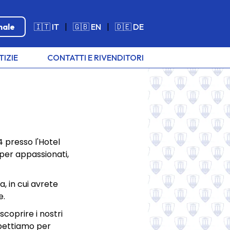
nale
🇮🇹 IT
|
🇬🇧 EN
|
🇩🇪 DE
TIZIE
CONTATTI E RIVENDITORI
4 presso l'Hotel
 per appassionati,
a, in cui avrete
e.
coprire i nostri
aspettiamo per