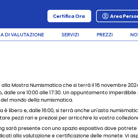
Certifica Ora
Area Perso
A DI VALUTAZIONE
SERVIZI
PREZZI
NO
MATICO
rvi alla Mostra Numismatica che si terrà il 16 novembre 202
o, dalle ore 10:00 alle 17:30. Un appuntamento imperdibile
osi del mondo della numismatica.
atica: ti
a è libero e, dalle 16:00, si terrà anche un'asta numismatic
tare pezzi rari e preziosi per arricchire la vostra collezion
ng sarà presente con uno spazio espositivo dove potrete s
dicati alla valutazione e certificazione delle monete. Vi 