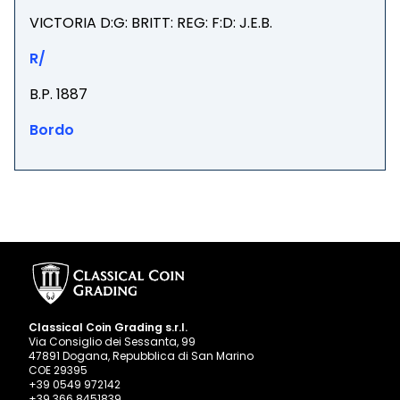
VICTORIA D:G: BRITT: REG: F:D: J.E.B.
R/
B.P. 1887
Bordo
Classical Coin Grading s.r.l.
Via Consiglio dei Sessanta, 99
47891 Dogana, Repubblica di San Marino
COE 29395
+39 0549 972142
+39 366 8451839