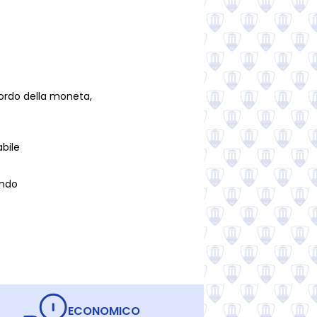
bordo della moneta,
abile
ondo
ECONOMICO