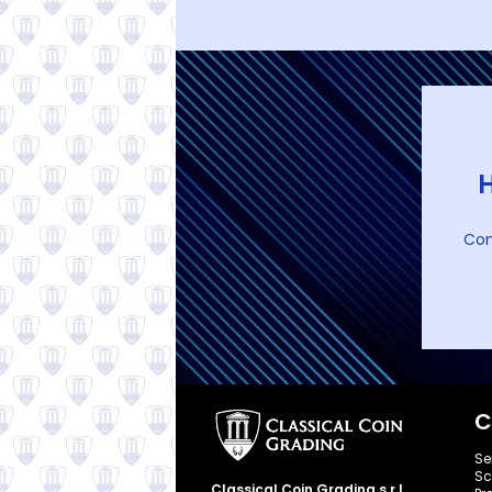
H
Con
C
Se
Sc
Classical Coin Grading s.r.l.