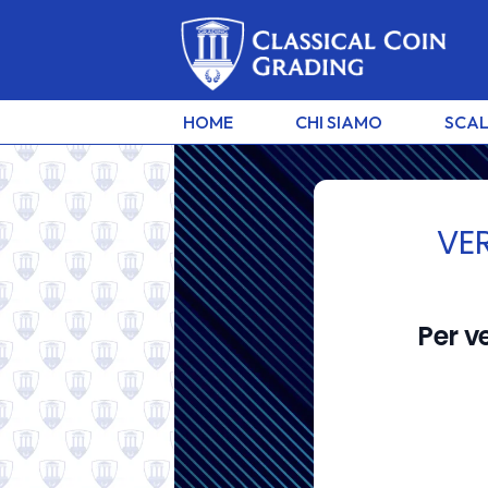
HOME
CHI SIAMO
SCAL
VER
CLASSICAL COIN G
un servizio europeo di autent
Per v
e certificazione di monete da
collezione antiche e modern