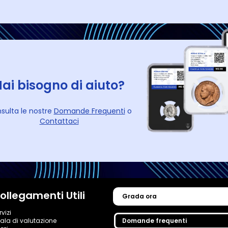
ai bisogno di aiuto?
sulta le nostre
Domande Frequenti
o
Contattaci
ollegamenti Utili
Grada ora
rvizi
ala di valutazione
Domande frequenti